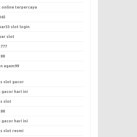
t online terpercaya
365
uar33 slot login
uar slot
t777
t88
in agam99
us slot gacor
t gacor hari ini
us slot
t88
t gacor hari ini
us slot resmi