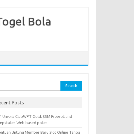
Togel Bola
rch
ecent Posts
 Unveils ClubWPT Gold: $5M Freeroll and
epstakes Web based poker
entuan Untung Member Baru Slot Online Tanpa