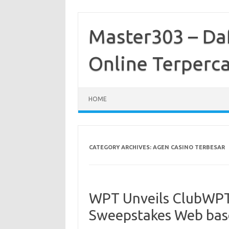
Skip
to
content
Master303 – Daf
Online Terperc
HOME
CATEGORY ARCHIVES:
AGEN CASINO TERBESAR
WPT Unveils ClubWPT 
Sweepstakes Web bas