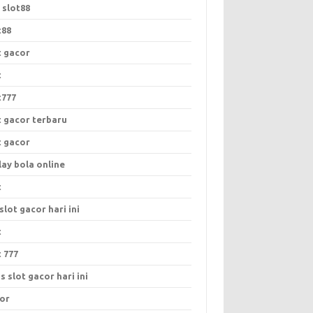
k slot88
t88
t gacor
t
t777
t gacor terbaru
t gacor
lay bola online
t
 slot gacor hari ini
t
t 777
us slot gacor hari ini
or