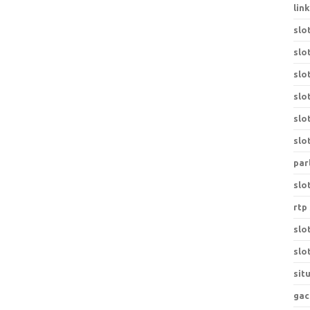
lin
slo
slo
slo
slo
slo
slo
par
slo
rtp
slo
slo
sit
gac