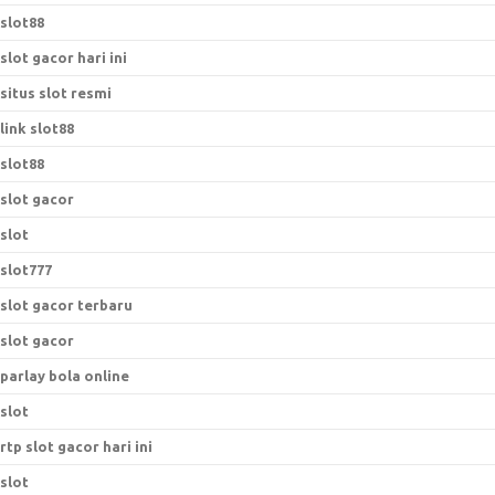
slot88
slot gacor hari ini
situs slot resmi
link slot88
slot88
slot gacor
slot
slot777
slot gacor terbaru
slot gacor
parlay bola online
slot
rtp slot gacor hari ini
slot