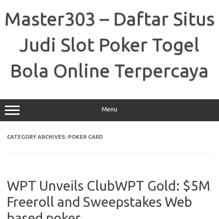
Skip
to
Master303 – Daftar Situs
content
Judi Slot Poker Togel
Bola Online Terpercaya
Menu
CATEGORY ARCHIVES:
POKER CARD
WPT Unveils ClubWPT Gold: $5M
Freeroll and Sweepstakes Web
based poker