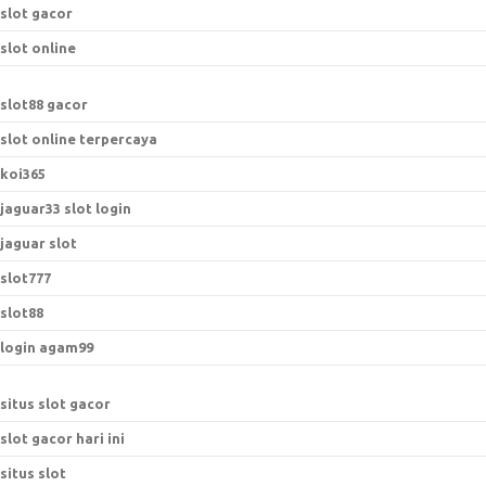
slot gacor
slot online
slot88 gacor
slot online terpercaya
koi365
jaguar33 slot login
jaguar slot
slot777
slot88
login agam99
situs slot gacor
slot gacor hari ini
situs slot