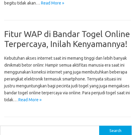
begitu tidak akan…
Read More »
Fitur WAP di Bandar Togel Online
Terpercaya, Inilah Kenyamannya!
Kebutuhan akses internet saat ini memang tinggi dan lebih banyak
dinikmati betor onlinr. Hampir semua aktifitas manusia era saat ini
menggunakan koneksi internet yang juga membutuhkan beberapa
perangkat elektronik termasuk smartphone. Ternyata situasi ini
justru menguntungkan bagi pecinta judi togel yang juga mengakses
bandar togel online terpercaya via online. Para penjudi togel saat ini
tidak…
Read More »
S