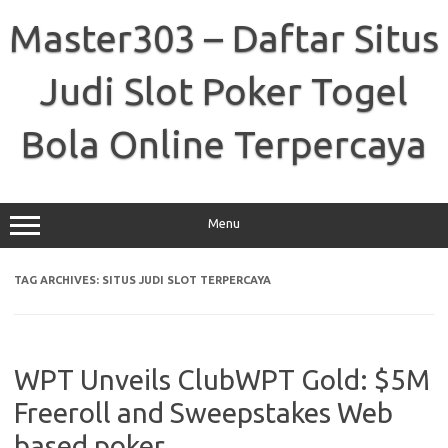
Skip
to
Master303 – Daftar Situs
content
Judi Slot Poker Togel
Bola Online Terpercaya
Menu
TAG ARCHIVES:
SITUS JUDI SLOT TERPERCAYA
WPT Unveils ClubWPT Gold: $5M
Freeroll and Sweepstakes Web
based poker