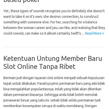
Yet , these types of sounds recognize you to definitely she doesn’t
want to take it on it’s own; she desires connection, to construct
something with someone else. For her, searching for a balance
between the woman career and you can like, and realizing that they
could coexist, can make so it album certainly Swift’s…
Read More »
Ketentuan Untung Member Baru
Slot Online Tanpa Ribet
Bermain judi dengan layanan slot online menjadi sebuah keputusan
tepat untuk dilakukan. Pasalnya jenis permainan baru yang ada tidak
bisa mengalahkan popularitasnya. Inilah yang tidak akan diberikan
dalam permainan biasanya. Sehingga anda tidak boleh menolak
penawaran besar yang satu ini. sebab tidak selalu permainan tadi
memberikan kesempatan serupa di waktu mendatang. Dengan