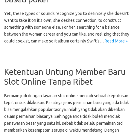
Yet , these types of sounds recognize you to definitely she doesn’t
want to take it on it’s own; she desires connection, to construct
something with someone else. For her, searching for a balance
between the woman career and you can like, and realizing that they
could coexist, can make so it album certainly Swift’s…
Read More »
Ketentuan Untung Member Baru
Slot Online Tanpa Ribet
Bermain judi dengan layanan slot online menjadi sebuah keputusan
tepat untuk dilakukan. Pasalnya jenis permainan baru yang ada tidak
bisa mengalahkan popularitasnya. Inilah yang tidak akan diberikan
dalam permainan biasanya. Sehingga anda tidak boleh menolak
penawaran besar yang satu ini. sebab tidak selalu permainan tadi
memberikan kesempatan serupa di waktu mendatang. Dengan