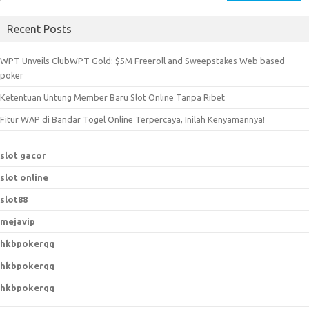
e
a
Recent Posts
r
c
WPT Unveils ClubWPT Gold: $5M Freeroll and Sweepstakes Web based
h
poker
f
Ketentuan Untung Member Baru Slot Online Tanpa Ribet
o
r
Fitur WAP di Bandar Togel Online Terpercaya, Inilah Kenyamannya!
:
slot gacor
slot online
slot88
mejavip
hkbpokerqq
hkbpokerqq
hkbpokerqq