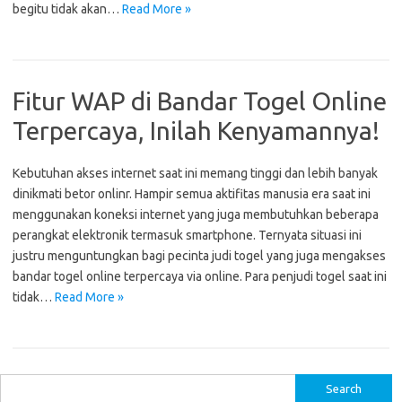
begitu tidak akan…
Read More »
Fitur WAP di Bandar Togel Online
Terpercaya, Inilah Kenyamannya!
Kebutuhan akses internet saat ini memang tinggi dan lebih banyak
dinikmati betor onlinr. Hampir semua aktifitas manusia era saat ini
menggunakan koneksi internet yang juga membutuhkan beberapa
perangkat elektronik termasuk smartphone. Ternyata situasi ini
justru menguntungkan bagi pecinta judi togel yang juga mengakses
bandar togel online terpercaya via online. Para penjudi togel saat ini
tidak…
Read More »
S