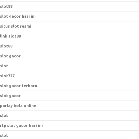
slot88
slot gacor hari ini
situs slot resmi
link slot88
slot88
slot gacor
slot
slot777
slot gacor terbaru
slot gacor
parlay bola online
slot
rtp slot gacor hari ini
slot