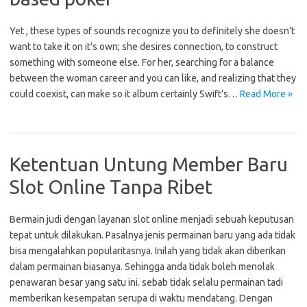
Yet , these types of sounds recognize you to definitely she doesn’t
want to take it on it’s own; she desires connection, to construct
something with someone else. For her, searching for a balance
between the woman career and you can like, and realizing that they
could coexist, can make so it album certainly Swift’s…
Read More »
Ketentuan Untung Member Baru
Slot Online Tanpa Ribet
Bermain judi dengan layanan slot online menjadi sebuah keputusan
tepat untuk dilakukan. Pasalnya jenis permainan baru yang ada tidak
bisa mengalahkan popularitasnya. Inilah yang tidak akan diberikan
dalam permainan biasanya. Sehingga anda tidak boleh menolak
penawaran besar yang satu ini. sebab tidak selalu permainan tadi
memberikan kesempatan serupa di waktu mendatang. Dengan