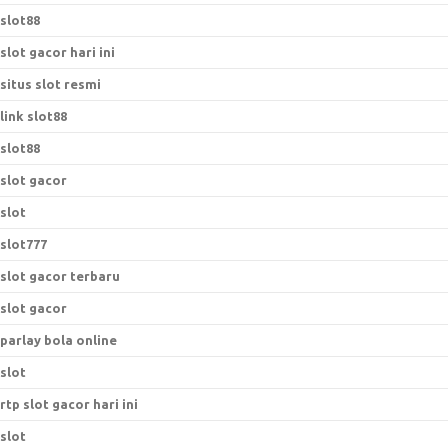
slot88
slot gacor hari ini
situs slot resmi
link slot88
slot88
slot gacor
slot
slot777
slot gacor terbaru
slot gacor
parlay bola online
slot
rtp slot gacor hari ini
slot