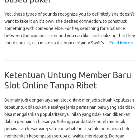
Yet , these types of sounds recognize you to definitely she doesn’t
want to take it on it’s own; she desires connection, to construct
something with someone else. For her, searching for a balance
between the woman career and you can like, and realizing that they
could coexist, can make so it album certainly Swift’s…
Read More »
Ketentuan Untung Member Baru
Slot Online Tanpa Ribet
Bermain judi dengan layanan slot online menjadi sebuah keputusan
tepat untuk dilakukan. Pasalnya jenis permainan baru yang ada tidak
bisa mengalahkan popularitasnya. Inilah yang tidak akan diberikan
dalam permainan biasanya. Sehingga anda tidak boleh menolak
penawaran besar yang satu ini. sebab tidak selalu permainan tadi
memberikan kesempatan serupa di waktu mendatang. Dengan