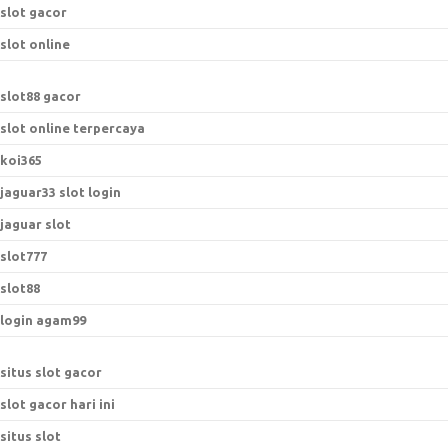
slot gacor
slot online
slot88 gacor
slot online terpercaya
koi365
jaguar33 slot login
jaguar slot
slot777
slot88
login agam99
situs slot gacor
slot gacor hari ini
situs slot