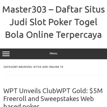
Skip
to
Master303 – Daftar Situs
content
Judi Slot Poker Togel
Bola Online Terpercaya
Menu
CATEGORY ARCHIVES:
SITUS JUDI ONLINE 74
WPT Unveils ClubWPT Gold: $5M
Freeroll and Sweepstakes Web
based poker