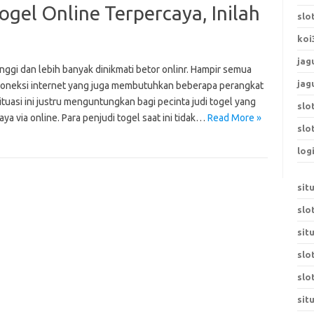
ogel Online Terpercaya, Inilah
slo
koi
jag
nggi dan lebih banyak dinikmati betor onlinr. Hampir semua
jag
 koneksi internet yang juga membutuhkan beberapa perangkat
tuasi ini justru menguntungkan bagi pecinta judi togel yang
slo
a via online. Para penjudi togel saat ini tidak…
Read More »
slo
log
sit
slo
sit
slo
slo
sit