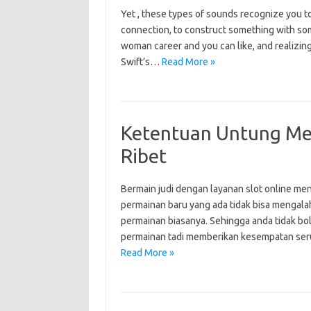
Yet , these types of sounds recognize you to 
connection, to construct something with som
woman career and you can like, and realizing
Swift’s…
Read More »
Ketentuan Untung Me
Ribet
Bermain judi dengan layanan slot online men
permainan baru yang ada tidak bisa mengalah
permainan biasanya. Sehingga anda tidak bol
permainan tadi memberikan kesempatan ser
Read More »