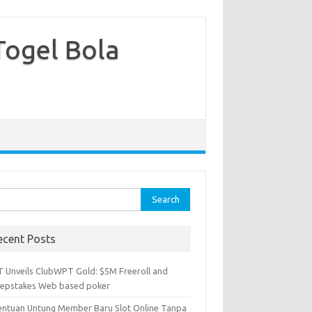
Togel Bola
rch
ecent Posts
 Unveils ClubWPT Gold: $5M Freeroll and
epstakes Web based poker
entuan Untung Member Baru Slot Online Tanpa