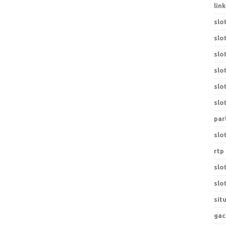
lin
slo
slo
slo
slo
slo
slo
par
slo
rtp
slo
slo
sit
gac