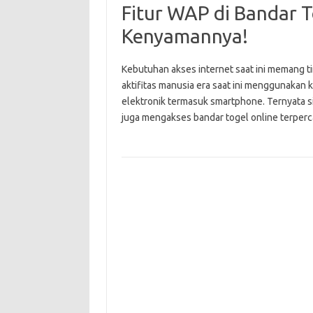
Fitur WAP di Bandar T
Kenyamannya!
Kebutuhan akses internet saat ini memang ti
aktifitas manusia era saat ini menggunakan
elektronik termasuk smartphone. Ternyata si
juga mengakses bandar togel online terpercay