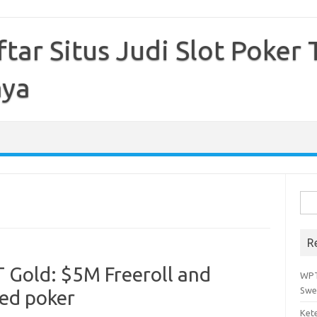
tar Situs Judi Slot Poker 
aya
Sea
for:
R
Gold: $5M Freeroll and
WPT
Swe
ed poker
Ket