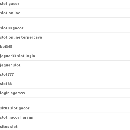
slot gacor
slot online
slot88 gacor
slot online terpercaya
koi365
jaguar33 slot login
jaguar slot
slot777
slot88
login agam99
situs slot gacor
slot gacor hari ini
situs slot