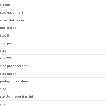
slot88
slot gacor hari ini
situs slot resmi
link slot88
slot88
slot gacor
slot
slot777
slot gacor terbaru
slot gacor
parlay bola online
slot
rtp slot gacor hari ini
slot