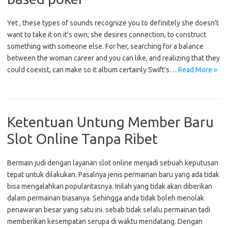
Yet , these types of sounds recognize you to definitely she doesn’t
want to take it on it’s own; she desires connection, to construct
something with someone else. For her, searching for a balance
between the woman career and you can like, and realizing that they
could coexist, can make so it album certainly Swift’s…
Read More »
Ketentuan Untung Member Baru
Slot Online Tanpa Ribet
Bermain judi dengan layanan slot online menjadi sebuah keputusan
tepat untuk dilakukan. Pasalnya jenis permainan baru yang ada tidak
bisa mengalahkan popularitasnya. Inilah yang tidak akan diberikan
dalam permainan biasanya. Sehingga anda tidak boleh menolak
penawaran besar yang satu ini. sebab tidak selalu permainan tadi
memberikan kesempatan serupa di waktu mendatang. Dengan