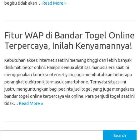
begitu tidak akan…
Read More »
Fitur WAP di Bandar Togel Online
Terpercaya, Inilah Kenyamannya!
Kebutuhan akses internet saat ini memang tinggi dan lebih banyak
dinikmati betor onlinr. Hampir semua aktifitas manusia era saat ini
menggunakan koneksi internet yang juga membutuhkan beberapa
perangkat elektronik termasuk smartphone. Ternyata situasi ini
justru menguntungkan bagi pecinta judi togel yang juga mengakses
bandar togel online terpercaya via online. Para penjudi togel saat ini
tidak…
Read More »
S