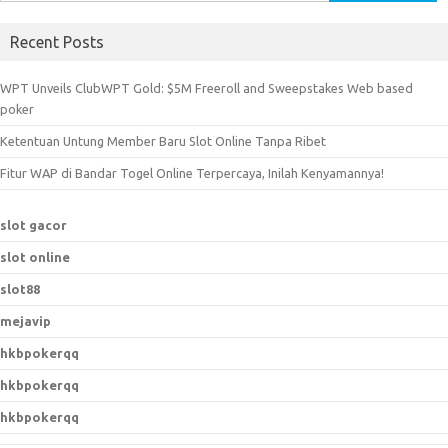
e
a
Recent Posts
r
c
WPT Unveils ClubWPT Gold: $5M Freeroll and Sweepstakes Web based
h
poker
f
Ketentuan Untung Member Baru Slot Online Tanpa Ribet
o
r
Fitur WAP di Bandar Togel Online Terpercaya, Inilah Kenyamannya!
:
slot gacor
slot online
slot88
mejavip
hkbpokerqq
hkbpokerqq
hkbpokerqq