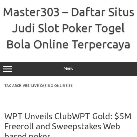
Skip
to
Master303 – Daftar Situs
content
Judi Slot Poker Togel
Bola Online Terpercaya
Menu
TAG ARCHIVES:
LIVE CASINO ONLINE 36
WPT Unveils ClubWPT Gold: $5M
Freeroll and Sweepstakes Web
based poker