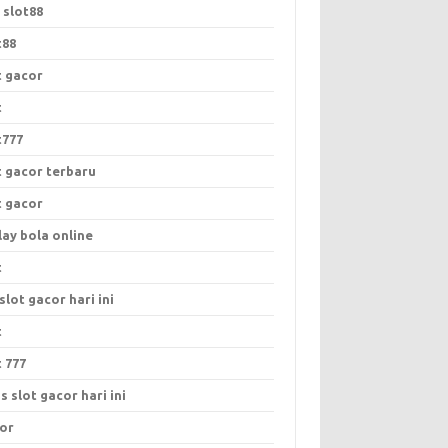
k slot88
t88
t gacor
t
t777
t gacor terbaru
t gacor
lay bola online
t
 slot gacor hari ini
t
t 777
us slot gacor hari ini
or