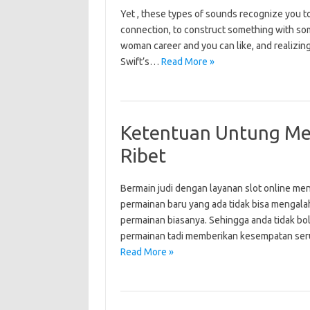
Yet , these types of sounds recognize you to 
connection, to construct something with som
woman career and you can like, and realizing
Swift’s…
Read More »
Ketentuan Untung Me
Ribet
Bermain judi dengan layanan slot online men
permainan baru yang ada tidak bisa mengalah
permainan biasanya. Sehingga anda tidak bol
permainan tadi memberikan kesempatan ser
Read More »