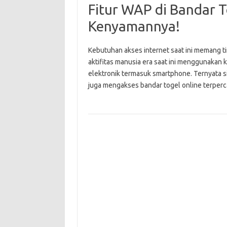
Fitur WAP di Bandar T
Kenyamannya!
Kebutuhan akses internet saat ini memang ti
aktifitas manusia era saat ini menggunakan
elektronik termasuk smartphone. Ternyata si
juga mengakses bandar togel online terpercay