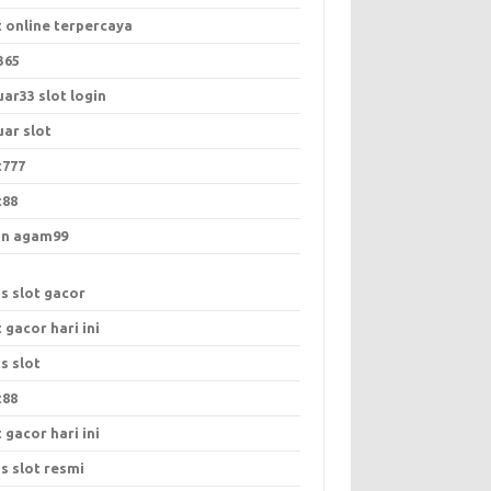
t online terpercaya
365
uar33 slot login
uar slot
t777
t88
in agam99
us slot gacor
t gacor hari ini
us slot
t88
t gacor hari ini
us slot resmi