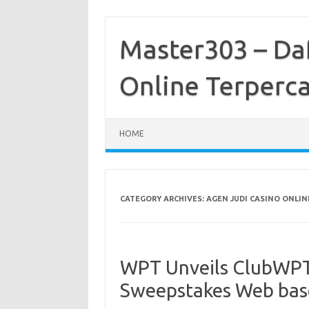
Skip
to
content
Master303 – Daf
Online Terperc
HOME
CATEGORY ARCHIVES:
AGEN JUDI CASINO ONLIN
WPT Unveils ClubWPT 
Sweepstakes Web bas