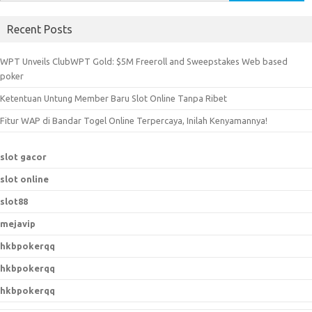
e
a
Recent Posts
r
c
WPT Unveils ClubWPT Gold: $5M Freeroll and Sweepstakes Web based
h
poker
f
Ketentuan Untung Member Baru Slot Online Tanpa Ribet
o
r
Fitur WAP di Bandar Togel Online Terpercaya, Inilah Kenyamannya!
:
slot gacor
slot online
slot88
mejavip
hkbpokerqq
hkbpokerqq
hkbpokerqq