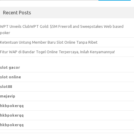
e
a
Recent Posts
r
c
WPT Unveils ClubWPT Gold: $5M Freeroll and Sweepstakes Web based
h
poker
f
Ketentuan Untung Member Baru Slot Online Tanpa Ribet
o
r
Fitur WAP di Bandar Togel Online Terpercaya, Inilah Kenyamannya!
:
slot gacor
slot online
slot88
mejavip
hkbpokerqq
hkbpokerqq
hkbpokerqq