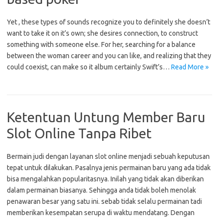
Yet , these types of sounds recognize you to definitely she doesn’t
want to take it on it’s own; she desires connection, to construct
something with someone else. For her, searching for a balance
between the woman career and you can like, and realizing that they
could coexist, can make so it album certainly Swift’s…
Read More »
Ketentuan Untung Member Baru
Slot Online Tanpa Ribet
Bermain judi dengan layanan slot online menjadi sebuah keputusan
tepat untuk dilakukan. Pasalnya jenis permainan baru yang ada tidak
bisa mengalahkan popularitasnya. Inilah yang tidak akan diberikan
dalam permainan biasanya. Sehingga anda tidak boleh menolak
penawaran besar yang satu ini. sebab tidak selalu permainan tadi
memberikan kesempatan serupa di waktu mendatang. Dengan