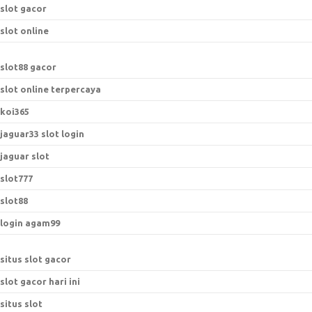
slot gacor
slot online
slot88 gacor
slot online terpercaya
koi365
jaguar33 slot login
jaguar slot
slot777
slot88
login agam99
situs slot gacor
slot gacor hari ini
situs slot