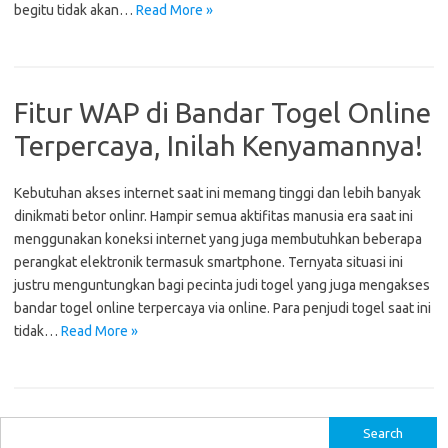
begitu tidak akan…
Read More »
Fitur WAP di Bandar Togel Online
Terpercaya, Inilah Kenyamannya!
Kebutuhan akses internet saat ini memang tinggi dan lebih banyak
dinikmati betor onlinr. Hampir semua aktifitas manusia era saat ini
menggunakan koneksi internet yang juga membutuhkan beberapa
perangkat elektronik termasuk smartphone. Ternyata situasi ini
justru menguntungkan bagi pecinta judi togel yang juga mengakses
bandar togel online terpercaya via online. Para penjudi togel saat ini
tidak…
Read More »
S