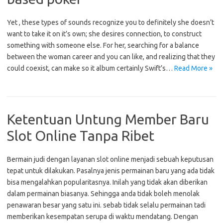
Yet , these types of sounds recognize you to definitely she doesn’t
want to take it on it’s own; she desires connection, to construct
something with someone else. For her, searching for a balance
between the woman career and you can like, and realizing that they
could coexist, can make so it album certainly Swift’s…
Read More »
Ketentuan Untung Member Baru
Slot Online Tanpa Ribet
Bermain judi dengan layanan slot online menjadi sebuah keputusan
tepat untuk dilakukan. Pasalnya jenis permainan baru yang ada tidak
bisa mengalahkan popularitasnya. Inilah yang tidak akan diberikan
dalam permainan biasanya. Sehingga anda tidak boleh menolak
penawaran besar yang satu ini. sebab tidak selalu permainan tadi
memberikan kesempatan serupa di waktu mendatang. Dengan