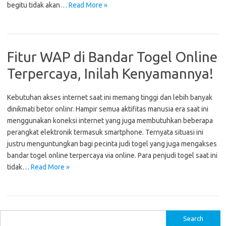
begitu tidak akan…
Read More »
Fitur WAP di Bandar Togel Online
Terpercaya, Inilah Kenyamannya!
Kebutuhan akses internet saat ini memang tinggi dan lebih banyak
dinikmati betor onlinr. Hampir semua aktifitas manusia era saat ini
menggunakan koneksi internet yang juga membutuhkan beberapa
perangkat elektronik termasuk smartphone. Ternyata situasi ini
justru menguntungkan bagi pecinta judi togel yang juga mengakses
bandar togel online terpercaya via online. Para penjudi togel saat ini
tidak…
Read More »
S