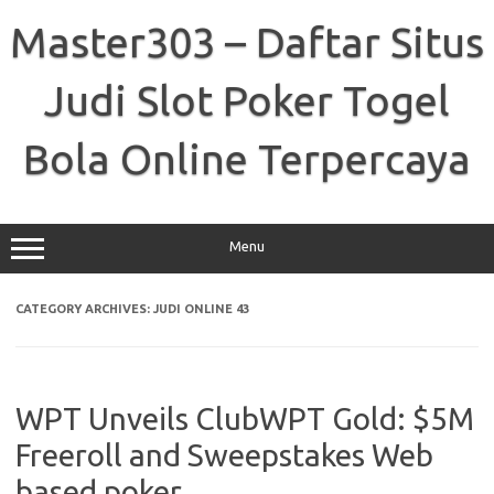
Skip
to
Master303 – Daftar Situs
content
Judi Slot Poker Togel
Bola Online Terpercaya
Menu
CATEGORY ARCHIVES:
JUDI ONLINE 43
WPT Unveils ClubWPT Gold: $5M
Freeroll and Sweepstakes Web
based poker