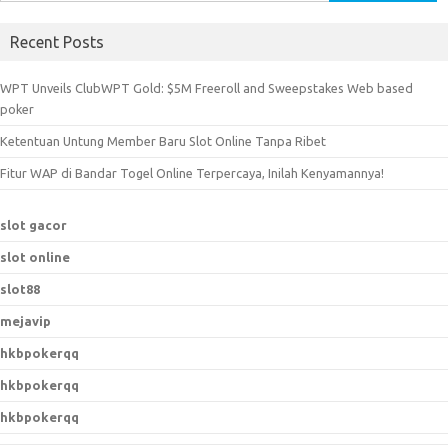
e
a
Recent Posts
r
c
WPT Unveils ClubWPT Gold: $5M Freeroll and Sweepstakes Web based
h
poker
f
Ketentuan Untung Member Baru Slot Online Tanpa Ribet
o
r
Fitur WAP di Bandar Togel Online Terpercaya, Inilah Kenyamannya!
:
slot gacor
slot online
slot88
mejavip
hkbpokerqq
hkbpokerqq
hkbpokerqq