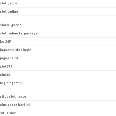
slot gacor
slot online
slot88 gacor
slot online terpercaya
koi365
jaguar33 slot login
jaguar slot
slot777
slot88
login agam99
situs slot gacor
slot gacor hari ini
situs slot