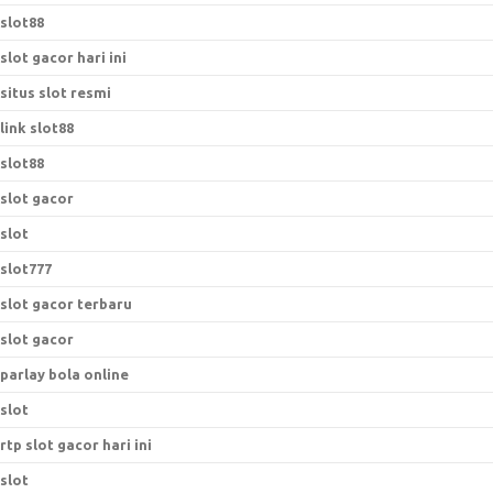
slot88
slot gacor hari ini
situs slot resmi
link slot88
slot88
slot gacor
slot
slot777
slot gacor terbaru
slot gacor
parlay bola online
slot
rtp slot gacor hari ini
slot