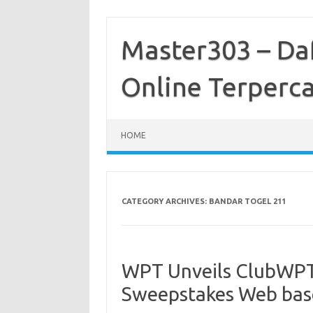
Skip
to
content
Master303 – Daf
Online Terperc
HOME
CATEGORY ARCHIVES:
BANDAR TOGEL 211
WPT Unveils ClubWPT 
Sweepstakes Web bas