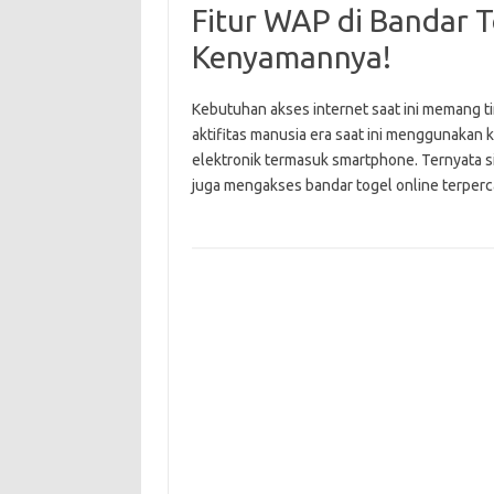
Fitur WAP di Bandar T
Kenyamannya!
Kebutuhan akses internet saat ini memang ti
aktifitas manusia era saat ini menggunakan
elektronik termasuk smartphone. Ternyata si
juga mengakses bandar togel online terpercay