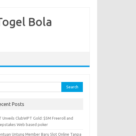
Togel Bola
rch
ecent Posts
 Unveils ClubWPT Gold: $5M Freeroll and
epstakes Web based poker
entuan Untung Member Baru Slot Online Tanpa