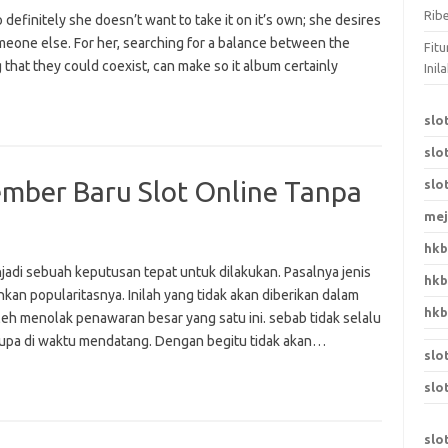
Rib
definitely she doesn’t want to take it on it’s own; she desires
eone else. For her, searching for a balance between the
Fit
 that they could coexist, can make so it album certainly
Ini
slo
slo
mber Baru Slot Online Tanpa
slo
mej
hk
jadi sebuah keputusan tepat untuk dilakukan. Pasalnya jenis
hk
kan popularitasnya. Inilah yang tidak akan diberikan dalam
hk
eh menolak penawaran besar yang satu ini. sebab tidak selalu
upa di waktu mendatang. Dengan begitu tidak akan…
slo
slo
slo