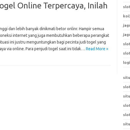
ogel Online Terpercaya, Inilah
slo
koi
jag
nggi dan lebih banyak dinikmati betor onlinr. Hampir semua
jag
 koneksi internet yang juga membutuhkan beberapa perangkat
tuasi ini justru menguntungkan bagi pecinta judi togel yang
slo
a via online. Para penjudi togel saat ini tidak…
Read More »
slo
log
sit
slo
sit
slo
slo
sit