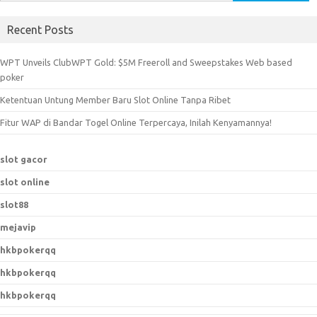
e
a
Recent Posts
r
c
WPT Unveils ClubWPT Gold: $5M Freeroll and Sweepstakes Web based
h
poker
f
Ketentuan Untung Member Baru Slot Online Tanpa Ribet
o
r
Fitur WAP di Bandar Togel Online Terpercaya, Inilah Kenyamannya!
:
slot gacor
slot online
slot88
mejavip
hkbpokerqq
hkbpokerqq
hkbpokerqq