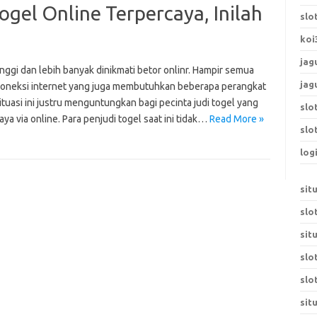
ogel Online Terpercaya, Inilah
slo
koi
jag
nggi dan lebih banyak dinikmati betor onlinr. Hampir semua
jag
 koneksi internet yang juga membutuhkan beberapa perangkat
tuasi ini justru menguntungkan bagi pecinta judi togel yang
slo
a via online. Para penjudi togel saat ini tidak…
Read More »
slo
log
sit
slo
sit
slo
slo
sit