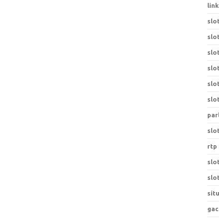
lin
slo
slo
slo
slo
slo
slo
par
slo
rtp
slo
slo
sit
gac