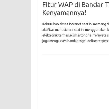
Fitur WAP di Bandar T
Kenyamannya!
Kebutuhan akses internet saat ini memang ti
aktifitas manusia era saat ini menggunakan
elektronik termasuk smartphone. Ternyata si
juga mengakses bandar togel online terpercay