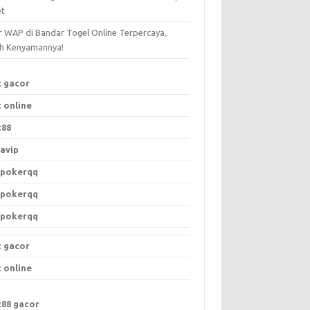
et
ur WAP di Bandar Togel Online Terpercaya,
lah Kenyamannya!
t gacor
t online
t88
avip
bpokerqq
bpokerqq
bpokerqq
t gacor
t online
t88 gacor