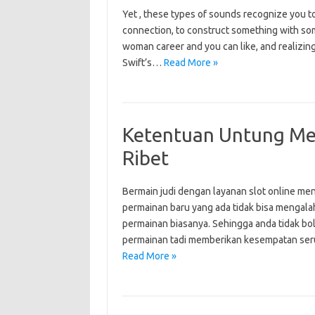
Yet , these types of sounds recognize you to 
connection, to construct something with som
woman career and you can like, and realizing
Swift’s…
Read More »
Ketentuan Untung Me
Ribet
Bermain judi dengan layanan slot online men
permainan baru yang ada tidak bisa mengalah
permainan biasanya. Sehingga anda tidak bol
permainan tadi memberikan kesempatan ser
Read More »