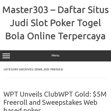
Skip
to
Master303 – Daftar Situs
content
Judi Slot Poker Togel
Bola Online Terpercaya
Menu
CATEGORY ARCHIVES:
DEWA JUDI PREDIKSI
WPT Unveils ClubWPT Gold: $5M
Freeroll and Sweepstakes Web
based poker