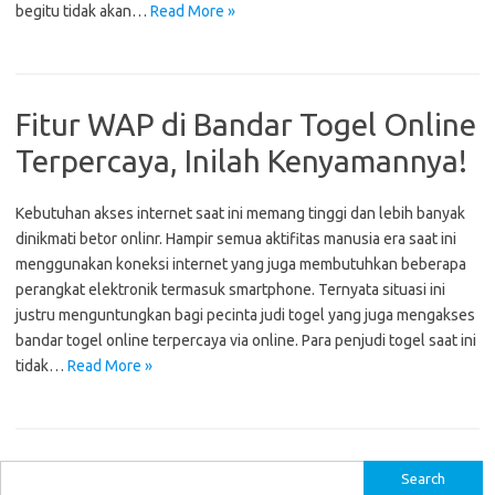
begitu tidak akan…
Read More »
Fitur WAP di Bandar Togel Online
Terpercaya, Inilah Kenyamannya!
Kebutuhan akses internet saat ini memang tinggi dan lebih banyak
dinikmati betor onlinr. Hampir semua aktifitas manusia era saat ini
menggunakan koneksi internet yang juga membutuhkan beberapa
perangkat elektronik termasuk smartphone. Ternyata situasi ini
justru menguntungkan bagi pecinta judi togel yang juga mengakses
bandar togel online terpercaya via online. Para penjudi togel saat ini
tidak…
Read More »
S