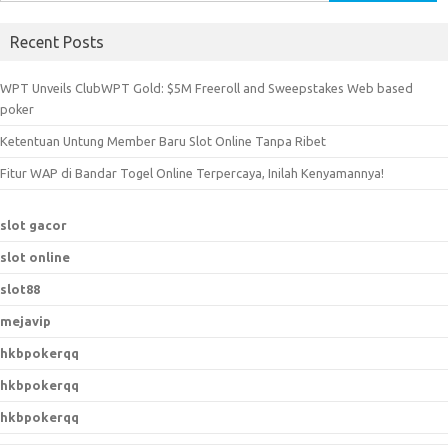
e
a
Recent Posts
r
c
WPT Unveils ClubWPT Gold: $5M Freeroll and Sweepstakes Web based
h
poker
f
Ketentuan Untung Member Baru Slot Online Tanpa Ribet
o
r
Fitur WAP di Bandar Togel Online Terpercaya, Inilah Kenyamannya!
:
slot gacor
slot online
slot88
mejavip
hkbpokerqq
hkbpokerqq
hkbpokerqq