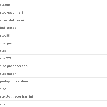
slot88
slot gacor hari ini
situs slot resmi
link slot88
slot88
slot gacor
slot
slot777
slot gacor terbaru
slot gacor
parlay bola online
slot
rtp slot gacor hari ini
slot