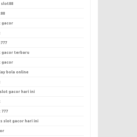
k slot88
t88
t gacor
t
t777
t gacor terbaru
t gacor
lay bola online
t
 slot gacor hari ini
t
t 777
us slot gacor hari ini
or