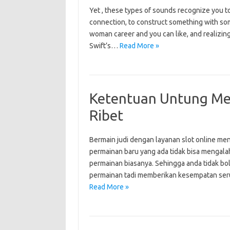
Yet , these types of sounds recognize you to 
connection, to construct something with som
woman career and you can like, and realizing
Swift’s…
Read More »
Ketentuan Untung Me
Ribet
Bermain judi dengan layanan slot online men
permainan baru yang ada tidak bisa mengalah
permainan biasanya. Sehingga anda tidak bol
permainan tadi memberikan kesempatan ser
Read More »