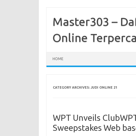
Skip
to
content
Master303 – Daf
Online Terperc
HOME
CATEGORY ARCHIVES:
JUDI ONLINE 21
WPT Unveils ClubWPT 
Sweepstakes Web bas