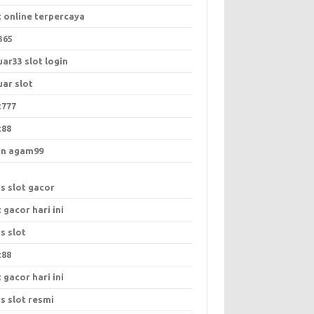
t online terpercaya
365
uar33 slot login
uar slot
t777
t88
in agam99
us slot gacor
t gacor hari ini
us slot
t88
t gacor hari ini
us slot resmi