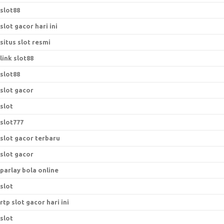
slot88
slot gacor hari ini
situs slot resmi
link slot88
slot88
slot gacor
slot
slot777
slot gacor terbaru
slot gacor
parlay bola online
slot
rtp slot gacor hari ini
slot