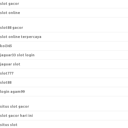
slot gacor
slot online
slot88 gacor
slot online terpercaya
koi365
jaguar33 slot login
jaguar slot
slot777
slot88
login agam99
situs slot gacor
slot gacor hari ini
situs slot