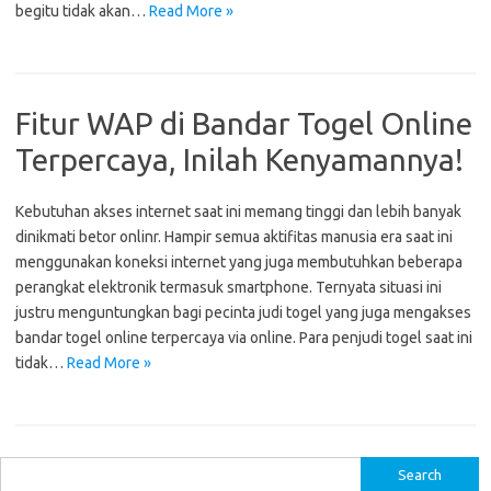
begitu tidak akan…
Read More »
Fitur WAP di Bandar Togel Online
Terpercaya, Inilah Kenyamannya!
Kebutuhan akses internet saat ini memang tinggi dan lebih banyak
dinikmati betor onlinr. Hampir semua aktifitas manusia era saat ini
menggunakan koneksi internet yang juga membutuhkan beberapa
perangkat elektronik termasuk smartphone. Ternyata situasi ini
justru menguntungkan bagi pecinta judi togel yang juga mengakses
bandar togel online terpercaya via online. Para penjudi togel saat ini
tidak…
Read More »
S