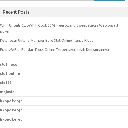
e
a
Recent Posts
r
c
WPT Unveils ClubWPT Gold: $5M Freeroll and Sweepstakes Web based
h
poker
f
Ketentuan Untung Member Baru Slot Online Tanpa Ribet
o
r
Fitur WAP di Bandar Togel Online Terpercaya, Inilah Kenyamannya!
:
slot gacor
slot online
slot88
mejavip
hkbpokerqq
hkbpokerqq
hkbpokerqq