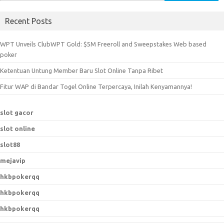
e
a
Recent Posts
r
c
WPT Unveils ClubWPT Gold: $5M Freeroll and Sweepstakes Web based
h
poker
f
Ketentuan Untung Member Baru Slot Online Tanpa Ribet
o
r
Fitur WAP di Bandar Togel Online Terpercaya, Inilah Kenyamannya!
:
slot gacor
slot online
slot88
mejavip
hkbpokerqq
hkbpokerqq
hkbpokerqq