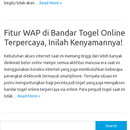
begitu tidak akan…
Read More »
Fitur WAP di Bandar Togel Online
Terpercaya, Inilah Kenyamannya!
Kebutuhan akses internet saat ini memang tinggi dan lebih banyak
dinikmati betor onlinr. Hampir semua aktifitas manusia era saat ini
menggunakan koneksi internet yang juga membutuhkan beberapa
perangkat elektronik termasuk smartphone. Ternyata situasi ini
justru menguntungkan bagi pecinta judi togel yang juga mengakses
bandar togel online terpercaya via online. Para penjudi togel saat ini
tidak…
Read More »
S