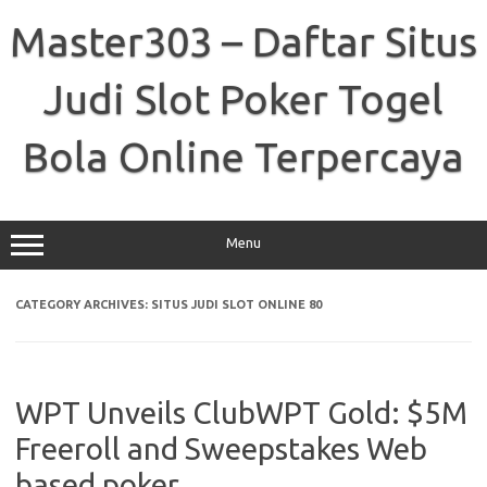
Skip
to
Master303 – Daftar Situs
content
Judi Slot Poker Togel
Bola Online Terpercaya
Menu
CATEGORY ARCHIVES:
SITUS JUDI SLOT ONLINE 80
WPT Unveils ClubWPT Gold: $5M
Freeroll and Sweepstakes Web
based poker