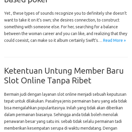
Yet , these types of sounds recognize you to definitely she doesn’t
want to take it on it’s own; she desires connection, to construct
something with someone else. For her, searching for a balance
between the woman career and you can like, and realizing that they
could coexist, can make so it album certainly Swift’s…
Read More »
Ketentuan Untung Member Baru
Slot Online Tanpa Ribet
Bermain judi dengan layanan slot online menjadi sebuah keputusan
tepat untuk dilakukan. Pasalnya jenis permainan baru yang ada tidak
bisa mengalahkan popularitasnya. Inilah yang tidak akan diberikan
dalam permainan biasanya. Sehingga anda tidak boleh menolak
penawaran besar yang satu ini. sebab tidak selalu permainan tadi
memberikan kesempatan serupa di waktu mendatang. Dengan