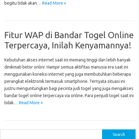
begitu tidak akan…
Read More »
Fitur WAP di Bandar Togel Online
Terpercaya, Inilah Kenyamannya!
Kebutuhan akses internet saat ini memang tinggi dan lebih banyak
dinikmati betor onlinr. Hampir semua aktifitas manusia era saat ini
menggunakan koneksi internet yang juga membutuhkan beberapa
perangkat elektronik termasuk smartphone. Ternyata situasi ini
justru menguntungkan bagi pecinta judi togel yang juga mengakses
bandar togel online terpercaya via online. Para penjudi togel saat ini
tidak…
Read More »
S