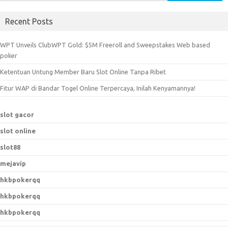
e
a
Recent Posts
r
c
WPT Unveils ClubWPT Gold: $5M Freeroll and Sweepstakes Web based
h
poker
f
Ketentuan Untung Member Baru Slot Online Tanpa Ribet
o
r
Fitur WAP di Bandar Togel Online Terpercaya, Inilah Kenyamannya!
:
slot gacor
slot online
slot88
mejavip
hkbpokerqq
hkbpokerqq
hkbpokerqq