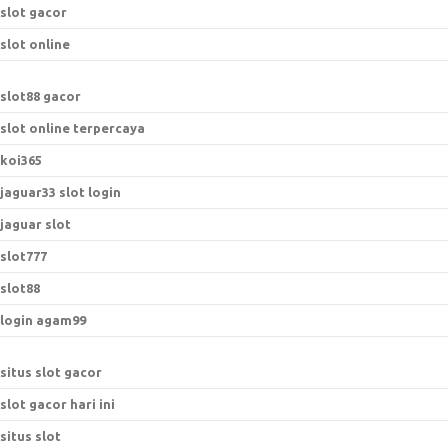
slot gacor
slot online
slot88 gacor
slot online terpercaya
koi365
jaguar33 slot login
jaguar slot
slot777
slot88
login agam99
situs slot gacor
slot gacor hari ini
situs slot