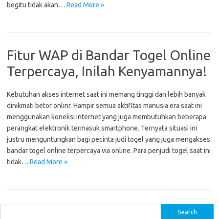
begitu tidak akan…
Read More »
Fitur WAP di Bandar Togel Online
Terpercaya, Inilah Kenyamannya!
Kebutuhan akses internet saat ini memang tinggi dan lebih banyak
dinikmati betor onlinr. Hampir semua aktifitas manusia era saat ini
menggunakan koneksi internet yang juga membutuhkan beberapa
perangkat elektronik termasuk smartphone. Ternyata situasi ini
justru menguntungkan bagi pecinta judi togel yang juga mengakses
bandar togel online terpercaya via online. Para penjudi togel saat ini
tidak…
Read More »
S