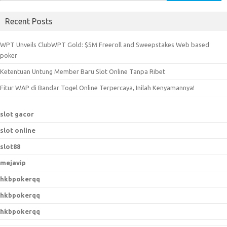
e
a
Recent Posts
r
c
WPT Unveils ClubWPT Gold: $5M Freeroll and Sweepstakes Web based
h
poker
f
Ketentuan Untung Member Baru Slot Online Tanpa Ribet
o
r
Fitur WAP di Bandar Togel Online Terpercaya, Inilah Kenyamannya!
:
slot gacor
slot online
slot88
mejavip
hkbpokerqq
hkbpokerqq
hkbpokerqq