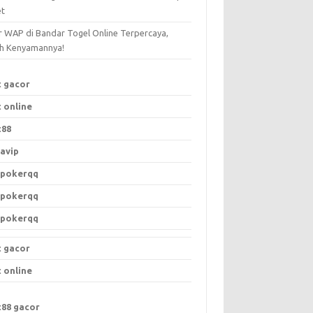
et
ur WAP di Bandar Togel Online Terpercaya,
lah Kenyamannya!
t gacor
t online
t88
avip
bpokerqq
bpokerqq
bpokerqq
t gacor
t online
t88 gacor