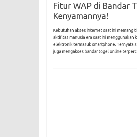
Fitur WAP di Bandar T
Kenyamannya!
Kebutuhan akses internet saat ini memang ti
aktifitas manusia era saat ini menggunakan
elektronik termasuk smartphone. Ternyata si
juga mengakses bandar togel online terpercay