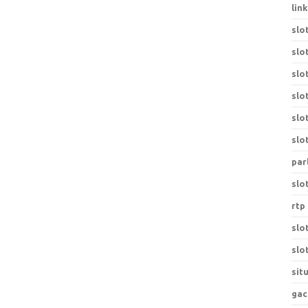
lin
slo
slo
slo
slo
slo
slo
par
slo
rtp
slo
slo
sit
gac