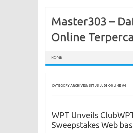
Skip
to
content
Master303 – Daf
Online Terperc
HOME
CATEGORY ARCHIVES:
SITUS JUDI ONLINE 94
WPT Unveils ClubWPT 
Sweepstakes Web bas