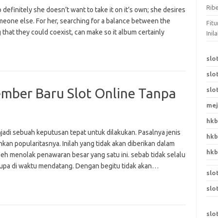
Rib
definitely she doesn’t want to take it on it’s own; she desires
eone else. For her, searching for a balance between the
Fit
 that they could coexist, can make so it album certainly
Ini
slo
slo
mber Baru Slot Online Tanpa
slo
mej
hk
jadi sebuah keputusan tepat untuk dilakukan. Pasalnya jenis
hk
kan popularitasnya. Inilah yang tidak akan diberikan dalam
hk
eh menolak penawaran besar yang satu ini. sebab tidak selalu
upa di waktu mendatang. Dengan begitu tidak akan…
slo
slo
slo