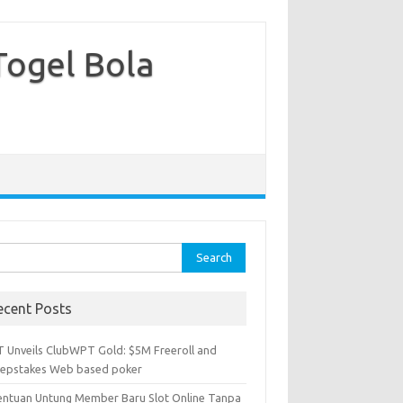
Togel Bola
rch
ecent Posts
 Unveils ClubWPT Gold: $5M Freeroll and
epstakes Web based poker
entuan Untung Member Baru Slot Online Tanpa