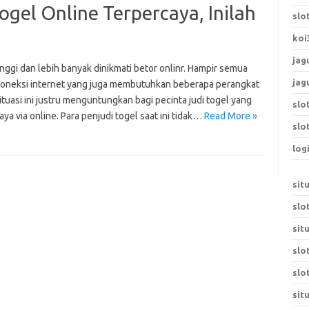
ogel Online Terpercaya, Inilah
slo
koi
jag
nggi dan lebih banyak dinikmati betor onlinr. Hampir semua
jag
 koneksi internet yang juga membutuhkan beberapa perangkat
tuasi ini justru menguntungkan bagi pecinta judi togel yang
slo
a via online. Para penjudi togel saat ini tidak…
Read More »
slo
log
sit
slo
sit
slo
slo
sit