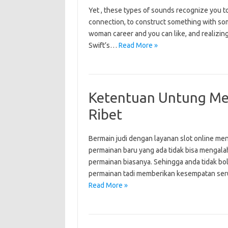
Yet , these types of sounds recognize you to 
connection, to construct something with som
woman career and you can like, and realizing
Swift’s…
Read More »
Ketentuan Untung Me
Ribet
Bermain judi dengan layanan slot online men
permainan baru yang ada tidak bisa mengalah
permainan biasanya. Sehingga anda tidak bol
permainan tadi memberikan kesempatan ser
Read More »