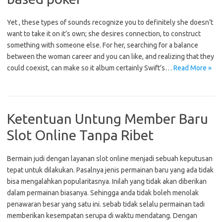
Yet , these types of sounds recognize you to definitely she doesn’t
want to take it on it’s own; she desires connection, to construct
something with someone else. For her, searching for a balance
between the woman career and you can like, and realizing that they
could coexist, can make so it album certainly Swift’s…
Read More »
Ketentuan Untung Member Baru
Slot Online Tanpa Ribet
Bermain judi dengan layanan slot online menjadi sebuah keputusan
tepat untuk dilakukan. Pasalnya jenis permainan baru yang ada tidak
bisa mengalahkan popularitasnya. Inilah yang tidak akan diberikan
dalam permainan biasanya. Sehingga anda tidak boleh menolak
penawaran besar yang satu ini. sebab tidak selalu permainan tadi
memberikan kesempatan serupa di waktu mendatang. Dengan