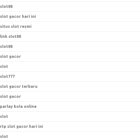
slot88
slot gacor hari ini
situs slot resmi
link slot88
slot88
slot gacor
slot
slot777
slot gacor terbaru
slot gacor
parlay bola online
slot
rtp slot gacor hari ini
slot