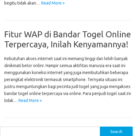
begitu tidak akan…
Read More »
Fitur WAP di Bandar Togel Online
Terpercaya, Inilah Kenyamannya!
Kebutuhan akses internet saat ini memang tinggi dan lebih banyak
dinikmati betor onlinr. Hampir semua aktifitas manusia era saat ini
menggunakan koneksi internet yang juga membutuhkan beberapa
perangkat elektronik termasuk smartphone. Ternyata situasi ini
justru menguntungkan bagi pecinta judi togel yang juga mengakses
bandar togel online terpercaya via online. Para penjudi togel saat ini
tidak…
Read More »
S