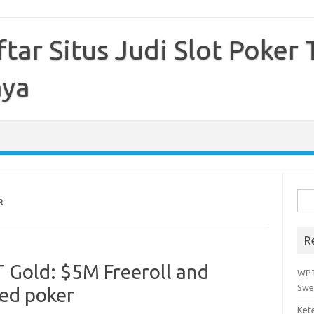
tar Situs Judi Slot Poker 
aya
Sea
R
for:
R
Gold: $5M Freeroll and
WPT
Swe
ed poker
Ket