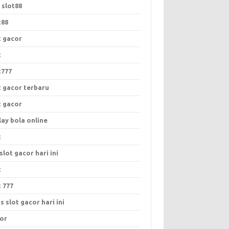
k slot88
t88
t gacor
t
t777
t gacor terbaru
t gacor
lay bola online
t
 slot gacor hari ini
t
t 777
us slot gacor hari ini
or