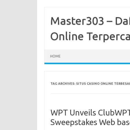
Skip
to
content
Master303 – Daf
Online Terperc
HOME
TAG ARCHIVES:
SITUS CASINO ONLINE TERBESA
WPT Unveils ClubWPT 
Sweepstakes Web bas