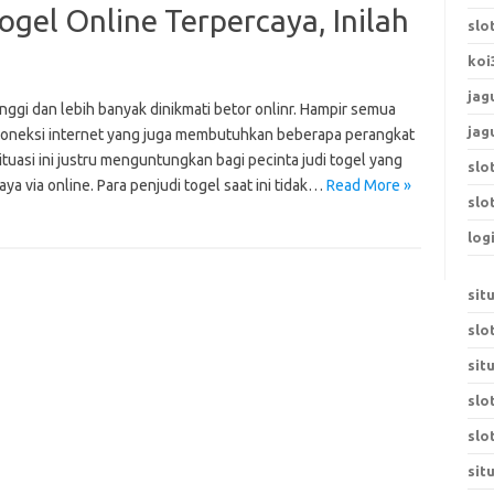
ogel Online Terpercaya, Inilah
slo
koi
jag
nggi dan lebih banyak dinikmati betor onlinr. Hampir semua
jag
 koneksi internet yang juga membutuhkan beberapa perangkat
tuasi ini justru menguntungkan bagi pecinta judi togel yang
slo
a via online. Para penjudi togel saat ini tidak…
Read More »
slo
log
sit
slo
sit
slo
slo
sit