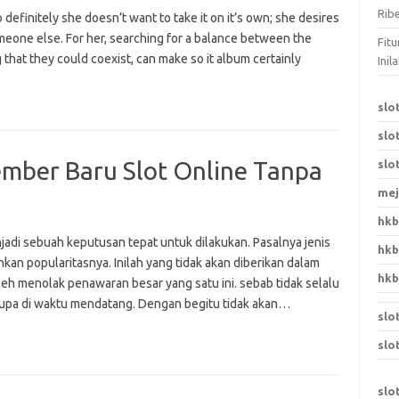
Rib
definitely she doesn’t want to take it on it’s own; she desires
eone else. For her, searching for a balance between the
Fit
 that they could coexist, can make so it album certainly
Ini
slo
slo
mber Baru Slot Online Tanpa
slo
mej
hk
jadi sebuah keputusan tepat untuk dilakukan. Pasalnya jenis
hk
kan popularitasnya. Inilah yang tidak akan diberikan dalam
hk
eh menolak penawaran besar yang satu ini. sebab tidak selalu
upa di waktu mendatang. Dengan begitu tidak akan…
slo
slo
slo