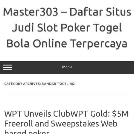
Skip
to
Master303 – Daftar Situs
content
Judi Slot Poker Togel
Bola Online Terpercaya
Menu
CATEGORY ARCHIVES:
BANDAR TOGEL 102
WPT Unveils ClubWPT Gold: $5M
Freeroll and Sweepstakes Web
based poker