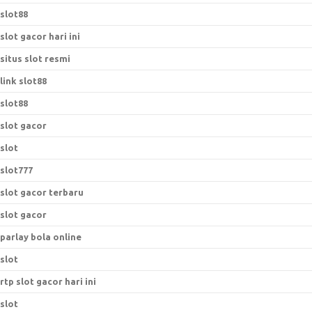
slot88
slot gacor hari ini
situs slot resmi
link slot88
slot88
slot gacor
slot
slot777
slot gacor terbaru
slot gacor
parlay bola online
slot
rtp slot gacor hari ini
slot