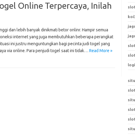
ogel Online Terpercaya, Inilah
slo
koi
jag
nggi dan lebih banyak dinikmati betor onlinr. Hampir semua
jag
 koneksi internet yang juga membutuhkan beberapa perangkat
tuasi ini justru menguntungkan bagi pecinta judi togel yang
slo
a via online. Para penjudi togel saat ini tidak…
Read More »
slo
log
sit
slo
sit
slo
slo
sit