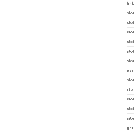
lin
slo
slo
slo
slo
slo
slo
par
slo
rtp
slo
slo
sit
gac