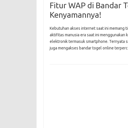
Fitur WAP di Bandar T
Kenyamannya!
Kebutuhan akses internet saat ini memang ti
aktifitas manusia era saat ini menggunakan
elektronik termasuk smartphone. Ternyata si
juga mengakses bandar togel online terpercay