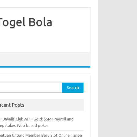
Togel Bola
rch
ecent Posts
 Unveils ClubWPT Gold: $5M Freeroll and
epstakes Web based poker
entuan Untung Member Baru Slot Online Tanpa