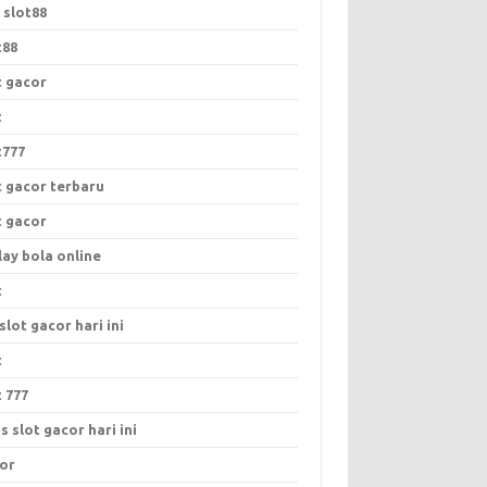
k slot88
t88
t gacor
t
t777
t gacor terbaru
t gacor
lay bola online
t
 slot gacor hari ini
t
t 777
us slot gacor hari ini
or