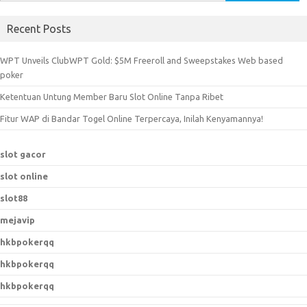
e
a
Recent Posts
r
c
WPT Unveils ClubWPT Gold: $5M Freeroll and Sweepstakes Web based
h
poker
f
Ketentuan Untung Member Baru Slot Online Tanpa Ribet
o
r
Fitur WAP di Bandar Togel Online Terpercaya, Inilah Kenyamannya!
:
slot gacor
slot online
slot88
mejavip
hkbpokerqq
hkbpokerqq
hkbpokerqq