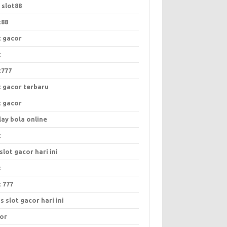
k slot88
t88
t gacor
t
t777
t gacor terbaru
t gacor
lay bola online
t
 slot gacor hari ini
t
t 777
us slot gacor hari ini
or