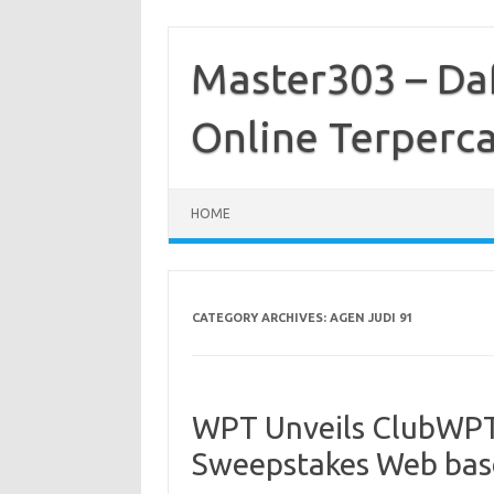
Skip
to
content
Master303 – Daf
Online Terperc
HOME
CATEGORY ARCHIVES:
AGEN JUDI 91
WPT Unveils ClubWPT 
Sweepstakes Web bas