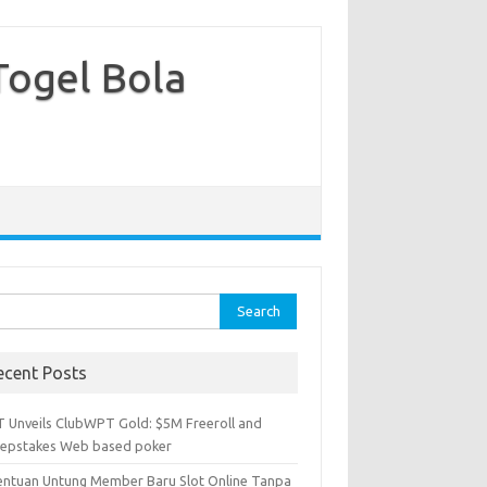
Togel Bola
rch
ecent Posts
 Unveils ClubWPT Gold: $5M Freeroll and
epstakes Web based poker
entuan Untung Member Baru Slot Online Tanpa