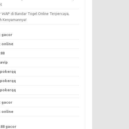
et
ur WAP di Bandar Togel Online Terpercaya,
lah Kenyamannya!
t gacor
t online
t88
avip
bpokerqq
bpokerqq
bpokerqq
t gacor
t online
t88 gacor