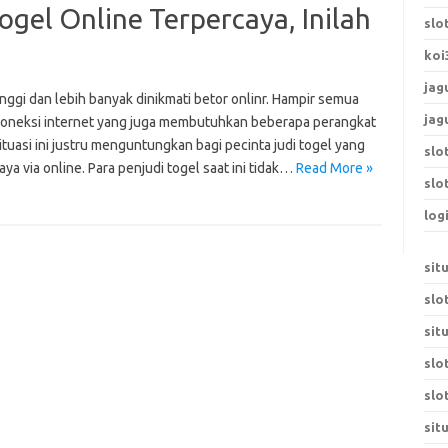
ogel Online Terpercaya, Inilah
slo
koi
jag
nggi dan lebih banyak dinikmati betor onlinr. Hampir semua
jag
 koneksi internet yang juga membutuhkan beberapa perangkat
tuasi ini justru menguntungkan bagi pecinta judi togel yang
slo
a via online. Para penjudi togel saat ini tidak…
Read More »
slo
log
sit
slo
sit
slo
slo
sit