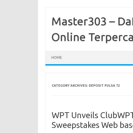
Skip
to
content
Master303 – Daf
Online Terperc
HOME
CATEGORY ARCHIVES:
DEPOSIT PULSA 72
WPT Unveils ClubWPT 
Sweepstakes Web bas