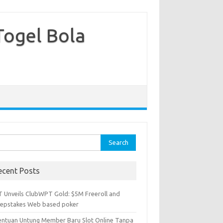
Togel Bola
rch
ecent Posts
 Unveils ClubWPT Gold: $5M Freeroll and
epstakes Web based poker
entuan Untung Member Baru Slot Online Tanpa