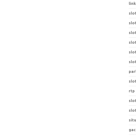
lin
slo
slo
slo
slo
slo
slo
par
slo
rtp
slo
slo
sit
gac