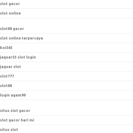
slot gacor
slot online
slot88 gacor
slot online terpercaya
koi365
jaguar33 slot login
jaguar slot
slot777
slot88
login agam99
situs slot gacor
slot gacor hari ini
situs slot