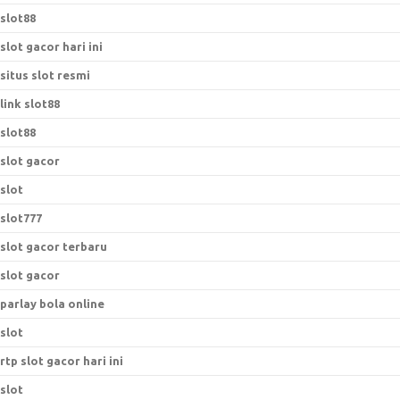
slot88
slot gacor hari ini
situs slot resmi
link slot88
slot88
slot gacor
slot
slot777
slot gacor terbaru
slot gacor
parlay bola online
slot
rtp slot gacor hari ini
slot