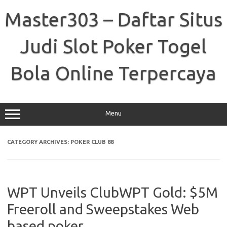
Skip
to
Master303 – Daftar Situs
content
Judi Slot Poker Togel
Bola Online Terpercaya
Menu
CATEGORY ARCHIVES:
POKER CLUB 88
WPT Unveils ClubWPT Gold: $5M
Freeroll and Sweepstakes Web
based poker