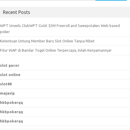
e
a
Recent Posts
r
c
WPT Unveils ClubWPT Gold: $5M Freeroll and Sweepstakes Web based
h
poker
f
Ketentuan Untung Member Baru Slot Online Tanpa Ribet
o
r
Fitur WAP di Bandar Togel Online Terpercaya, Inilah Kenyamannya!
:
slot gacor
slot online
slot88
mejavip
hkbpokerqq
hkbpokerqq
hkbpokerqq