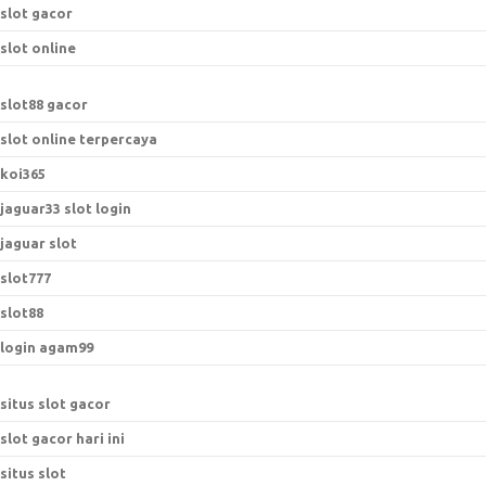
slot gacor
slot online
slot88 gacor
slot online terpercaya
koi365
jaguar33 slot login
jaguar slot
slot777
slot88
login agam99
situs slot gacor
slot gacor hari ini
situs slot