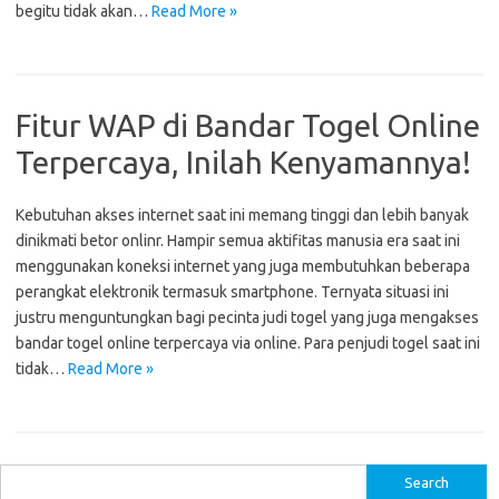
begitu tidak akan…
Read More »
Fitur WAP di Bandar Togel Online
Terpercaya, Inilah Kenyamannya!
Kebutuhan akses internet saat ini memang tinggi dan lebih banyak
dinikmati betor onlinr. Hampir semua aktifitas manusia era saat ini
menggunakan koneksi internet yang juga membutuhkan beberapa
perangkat elektronik termasuk smartphone. Ternyata situasi ini
justru menguntungkan bagi pecinta judi togel yang juga mengakses
bandar togel online terpercaya via online. Para penjudi togel saat ini
tidak…
Read More »
S