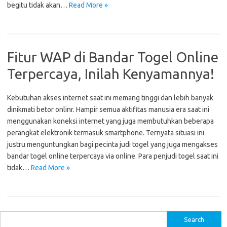
begitu tidak akan…
Read More »
Fitur WAP di Bandar Togel Online
Terpercaya, Inilah Kenyamannya!
Kebutuhan akses internet saat ini memang tinggi dan lebih banyak
dinikmati betor onlinr. Hampir semua aktifitas manusia era saat ini
menggunakan koneksi internet yang juga membutuhkan beberapa
perangkat elektronik termasuk smartphone. Ternyata situasi ini
justru menguntungkan bagi pecinta judi togel yang juga mengakses
bandar togel online terpercaya via online. Para penjudi togel saat ini
tidak…
Read More »
S