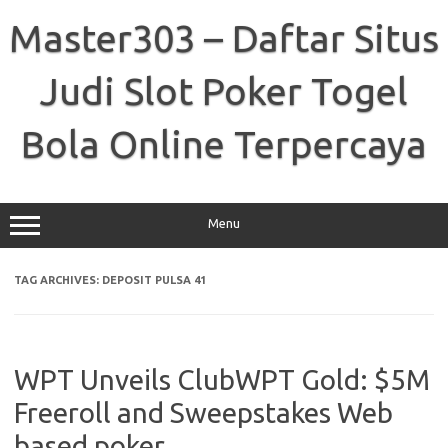
Skip
to
Master303 – Daftar Situs
content
Judi Slot Poker Togel
Bola Online Terpercaya
Menu
TAG ARCHIVES:
DEPOSIT PULSA 41
WPT Unveils ClubWPT Gold: $5M
Freeroll and Sweepstakes Web
based poker