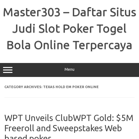
Skip
to
Master303 – Daftar Situs
content
Judi Slot Poker Togel
Bola Online Terpercaya
Menu
CATEGORY ARCHIVES:
TEXAS HOLD EM POKER ONLINE
WPT Unveils ClubWPT Gold: $5M
Freeroll and Sweepstakes Web
based poker