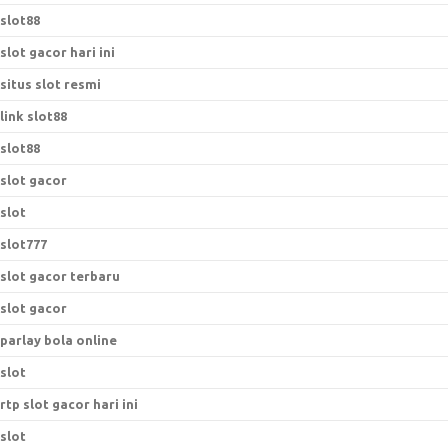
slot88
slot gacor hari ini
situs slot resmi
link slot88
slot88
slot gacor
slot
slot777
slot gacor terbaru
slot gacor
parlay bola online
slot
rtp slot gacor hari ini
slot