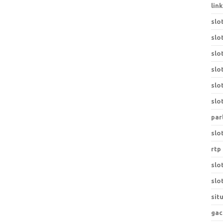
lin
slo
slo
slo
slo
slo
slo
par
slo
rtp
slo
slo
sit
gac