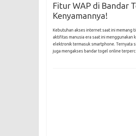
Fitur WAP di Bandar T
Kenyamannya!
Kebutuhan akses internet saat ini memang ti
aktifitas manusia era saat ini menggunakan
elektronik termasuk smartphone. Ternyata si
juga mengakses bandar togel online terpercay