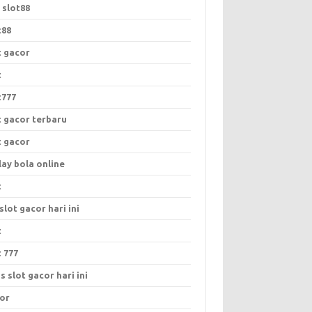
k slot88
t88
t gacor
t
t777
t gacor terbaru
t gacor
lay bola online
t
 slot gacor hari ini
t
t 777
us slot gacor hari ini
or