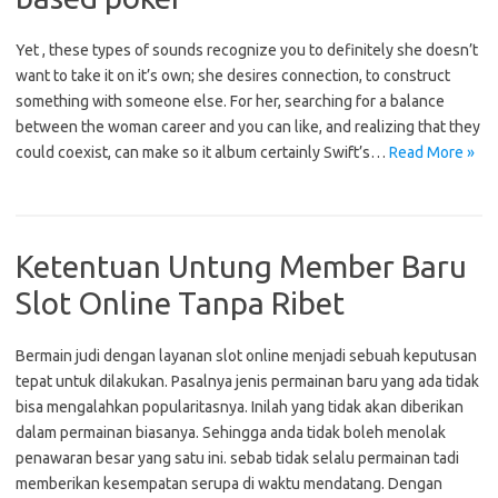
Yet , these types of sounds recognize you to definitely she doesn’t
want to take it on it’s own; she desires connection, to construct
something with someone else. For her, searching for a balance
between the woman career and you can like, and realizing that they
could coexist, can make so it album certainly Swift’s…
Read More »
Ketentuan Untung Member Baru
Slot Online Tanpa Ribet
Bermain judi dengan layanan slot online menjadi sebuah keputusan
tepat untuk dilakukan. Pasalnya jenis permainan baru yang ada tidak
bisa mengalahkan popularitasnya. Inilah yang tidak akan diberikan
dalam permainan biasanya. Sehingga anda tidak boleh menolak
penawaran besar yang satu ini. sebab tidak selalu permainan tadi
memberikan kesempatan serupa di waktu mendatang. Dengan