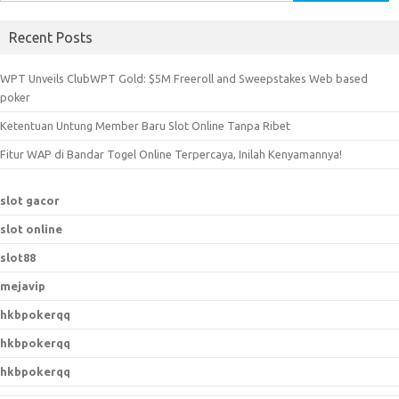
e
a
Recent Posts
r
c
WPT Unveils ClubWPT Gold: $5M Freeroll and Sweepstakes Web based
h
poker
f
Ketentuan Untung Member Baru Slot Online Tanpa Ribet
o
r
Fitur WAP di Bandar Togel Online Terpercaya, Inilah Kenyamannya!
:
slot gacor
slot online
slot88
mejavip
hkbpokerqq
hkbpokerqq
hkbpokerqq