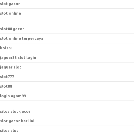
slot gacor
slot online
slot88 gacor
slot online terpercaya
koi365
jaguar33 slot login
jaguar slot
slot777
slot88
login agam99
situs slot gacor
slot gacor hari ini
situs slot