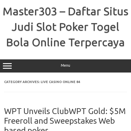
Skip
to
Master303 – Daftar Situs
content
Judi Slot Poker Togel
Bola Online Terpercaya
Menu
CATEGORY ARCHIVES:
LIVE CASINO ONLINE 84
WPT Unveils ClubWPT Gold: $5M
Freeroll and Sweepstakes Web
based poker