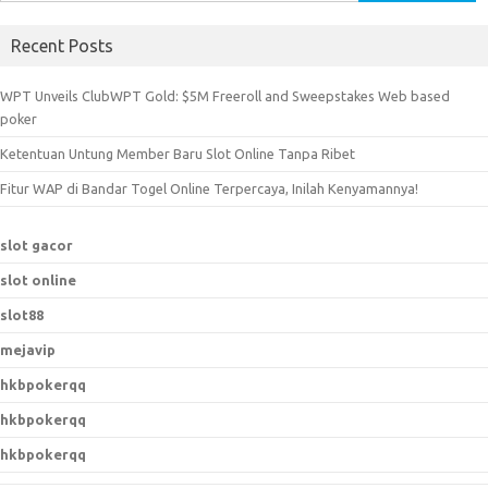
e
a
Recent Posts
r
c
WPT Unveils ClubWPT Gold: $5M Freeroll and Sweepstakes Web based
h
poker
f
Ketentuan Untung Member Baru Slot Online Tanpa Ribet
o
r
Fitur WAP di Bandar Togel Online Terpercaya, Inilah Kenyamannya!
:
slot gacor
slot online
slot88
mejavip
hkbpokerqq
hkbpokerqq
hkbpokerqq