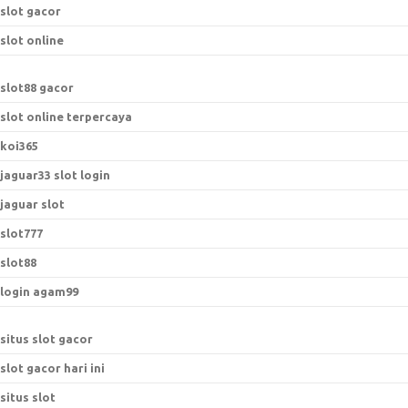
slot gacor
slot online
slot88 gacor
slot online terpercaya
koi365
jaguar33 slot login
jaguar slot
slot777
slot88
login agam99
situs slot gacor
slot gacor hari ini
situs slot