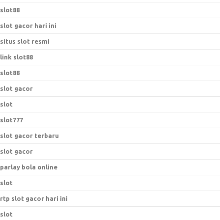
slot88
slot gacor hari ini
situs slot resmi
link slot88
slot88
slot gacor
slot
slot777
slot gacor terbaru
slot gacor
parlay bola online
slot
rtp slot gacor hari ini
slot