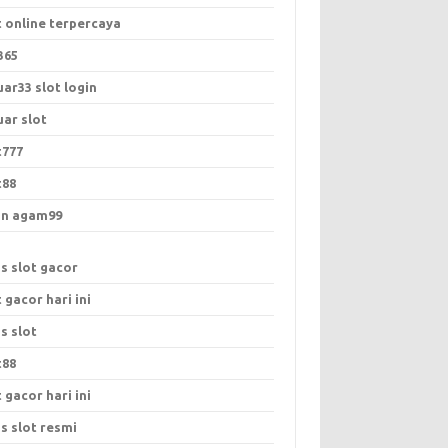
t online terpercaya
365
uar33 slot login
uar slot
t777
t88
in agam99
us slot gacor
t gacor hari ini
us slot
t88
t gacor hari ini
us slot resmi