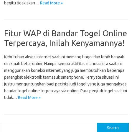
begitu tidak akan…
Read More »
Fitur WAP di Bandar Togel Online
Terpercaya, Inilah Kenyamannya!
Kebutuhan akses internet saat ini memang tinggi dan lebih banyak
dinikmati betor onlinr. Hampir semua aktifitas manusia era saat ini
menggunakan koneksi internet yang juga membutuhkan beberapa
perangkat elektronik termasuk smartphone. Ternyata situasi ini
justru menguntungkan bagi pecinta judi togel yang juga mengakses
bandar togel online terpercaya via online. Para penjudi togel saat ini
tidak…
Read More »
S