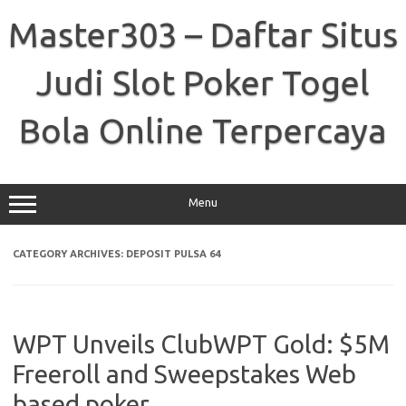
Skip
to
Master303 – Daftar Situs
content
Judi Slot Poker Togel
Bola Online Terpercaya
Menu
CATEGORY ARCHIVES:
DEPOSIT PULSA 64
WPT Unveils ClubWPT Gold: $5M
Freeroll and Sweepstakes Web
based poker