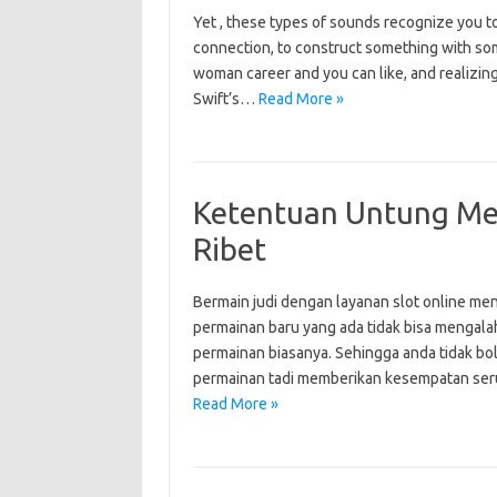
Yet , these types of sounds recognize you to 
connection, to construct something with som
woman career and you can like, and realizing
Swift’s…
Read More »
Ketentuan Untung Me
Ribet
Bermain judi dengan layanan slot online men
permainan baru yang ada tidak bisa mengalah
permainan biasanya. Sehingga anda tidak bol
permainan tadi memberikan kesempatan ser
Read More »