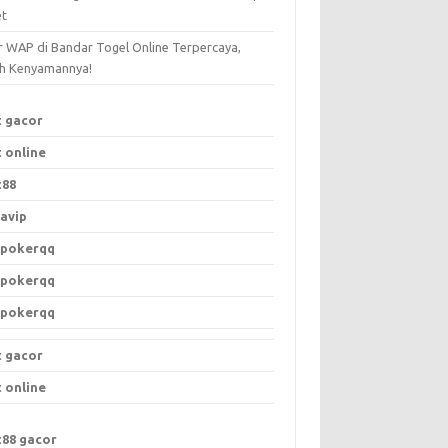
et
ur WAP di Bandar Togel Online Terpercaya,
lah Kenyamannya!
t gacor
t online
t88
avip
bpokerqq
bpokerqq
bpokerqq
t gacor
t online
t88 gacor