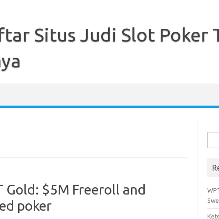
tar Situs Judi Slot Poker 
aya
Sea
for:
R
Gold: $5M Freeroll and
WPT
Swe
ed poker
Ket