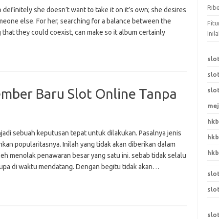
Rib
definitely she doesn’t want to take it on it’s own; she desires
eone else. For her, searching for a balance between the
Fit
 that they could coexist, can make so it album certainly
Ini
slo
slo
mber Baru Slot Online Tanpa
slo
mej
hk
jadi sebuah keputusan tepat untuk dilakukan. Pasalnya jenis
hk
kan popularitasnya. Inilah yang tidak akan diberikan dalam
hk
eh menolak penawaran besar yang satu ini. sebab tidak selalu
upa di waktu mendatang. Dengan begitu tidak akan…
slo
slo
slo